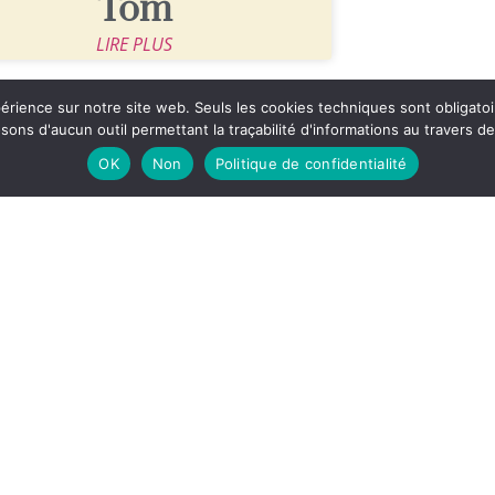
Tom
LIRE PLUS
xpérience sur notre site web. Seuls les cookies techniques sont obligat
ns d'aucun outil permettant la traçabilité d'informations au travers de c
OK
Non
Politique de confidentialité
Av