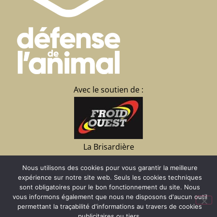
Avec le soutien de :
La Brisardière
35430 CHATEAUNEUF
Nous utilisons des cookies pour vous garantir la meilleure
d’Ille et Vilaine
expérience sur notre site web. Seuls les cookies techniques
02 23 15 07 09
sont obligatoires pour le bon fonctionnement du site. Nous
vous informons également que nous ne disposons d'aucun outil
permettant la traçabilité d'informations au travers de cookies
Faire un don
publicitaires ou tiers.