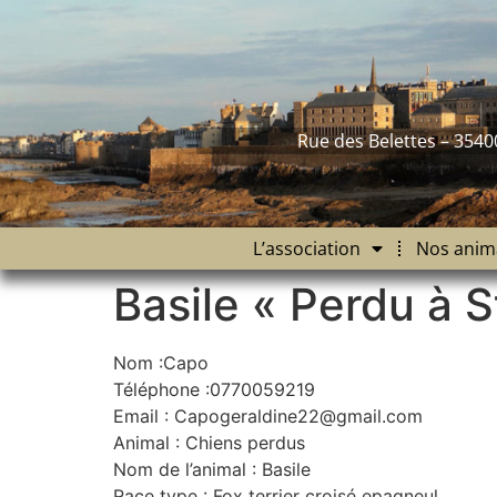
contenu
principal
Rue des Belettes – 3540
L’association
Nos anim
Basile « Perdu à 
Nom :Capo
Téléphone :0770059219
Email : Capogeraldine22@gmail.com
Animal : Chiens perdus
Nom de l’animal : Basile
Race type : Fox terrier croisé epagneul