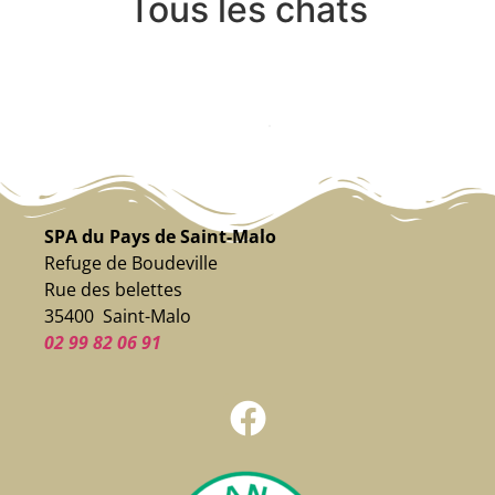
Tous les chats
SPA du Pays de Saint-Malo
Refuge de Boudeville
Rue des belettes
35400 Saint-Malo
02 99 82 06 91