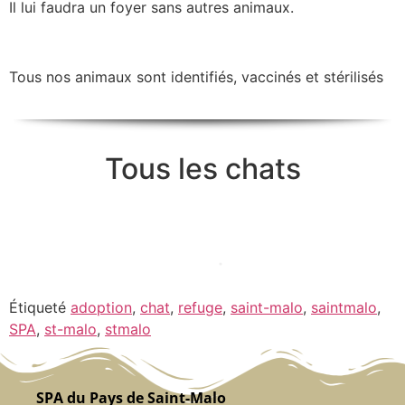
Il lui faudra un foyer sans autres animaux.
Tous nos animaux sont identifiés, vaccinés et stérilisés
Tous les chats
Étiqueté
adoption
,
chat
,
refuge
,
saint-malo
,
saintmalo
,
SPA
,
st-malo
,
stmalo
SPA du Pays de Saint-Malo