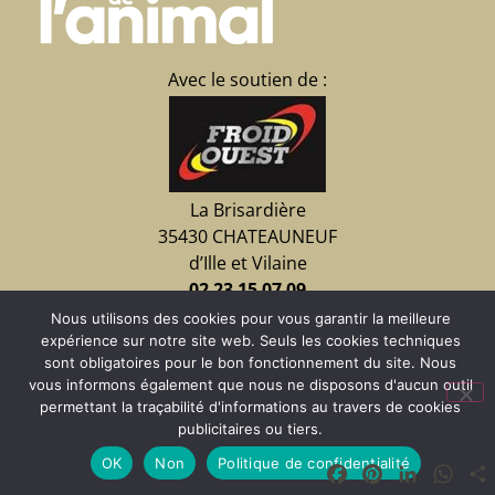
Avec le soutien de :
La Brisardière
35430 CHATEAUNEUF
d’Ille et Vilaine
02 23 15 07 09
Nous utilisons des cookies pour vous garantir la meilleure
expérience sur notre site web. Seuls les cookies techniques
Faire un don
sont obligatoires pour le bon fonctionnement du site. Nous
vous informons également que nous ne disposons d'aucun outil
permettant la traçabilité d'informations au travers de cookies
publicitaires ou tiers.
OK
Non
Politique de confidentialité
Facebook
Pinterest
LinkedIn
Wha