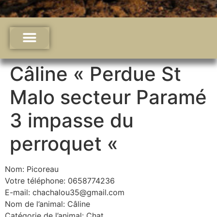
Câline « Perdue St
Malo secteur Paramé
3 impasse du
perroquet «
Nom: Picoreau
Votre téléphone: 0658774236
E-mail: chachalou35@gmail.com
Nom de l’animal: Câline
Catégorie de l’animal: Chat