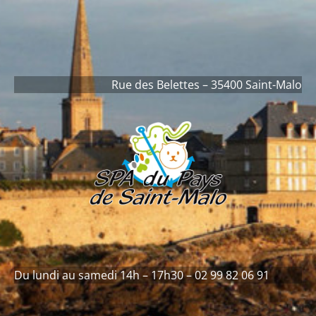
contenu
principal
Rue des Belettes – 35400 Saint-Malo
Du lundi au samedi 14h – 17h30 – 02 99 82 06 91