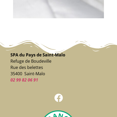
SPA du Pays de Saint-Malo
Refuge de Boudeville
Rue des belettes
35400 Saint-Malo
02 99 82 06 91