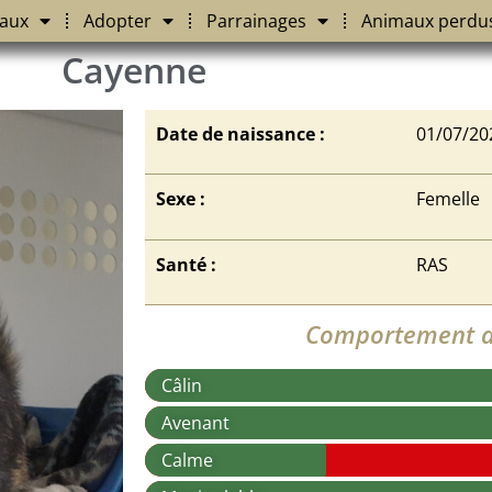
aux
Adopter
Parrainages
Animaux perdu
Cayenne
Date de naissance :
01/07/20
Sexe :
Femelle
Santé :
RAS
Comportement a
Câlin
Avenant
Calme