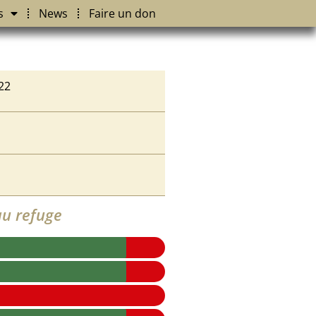
s
News
Faire un don
22
u refuge