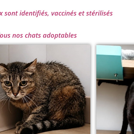
sont identifiés, vaccinés et stérilisés
ous nos chats adoptables