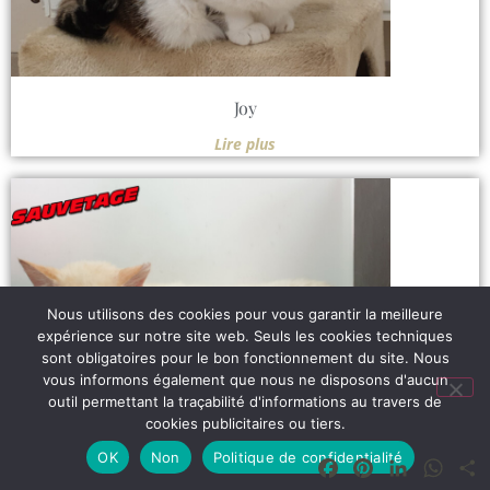
Joy
Lire plus
Nous utilisons des cookies pour vous garantir la meilleure
expérience sur notre site web. Seuls les cookies techniques
sont obligatoires pour le bon fonctionnement du site. Nous
vous informons également que nous ne disposons d'aucun
outil permettant la traçabilité d'informations au travers de
cookies publicitaires ou tiers.
OK
Non
Politique de confidentialité
Facebook
Pinterest
LinkedIn
What