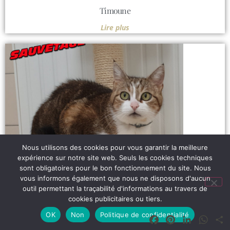
Timoune
Lire plus
Nous utilisons des cookies pour vous garantir la meilleure
expérience sur notre site web. Seuls les cookies techniques
sont obligatoires pour le bon fonctionnement du site. Nous
vous informons également que nous ne disposons d'aucun
outil permettant la traçabilité d'informations au travers de
cookies publicitaires ou tiers.
Joy
OK
Non
Politique de confidentialité
Facebook
Pinterest
LinkedIn
What
Lire plus