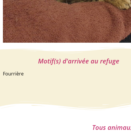
Motif(s) d'arrivée au refuge
Fourrière
Tous animaux 