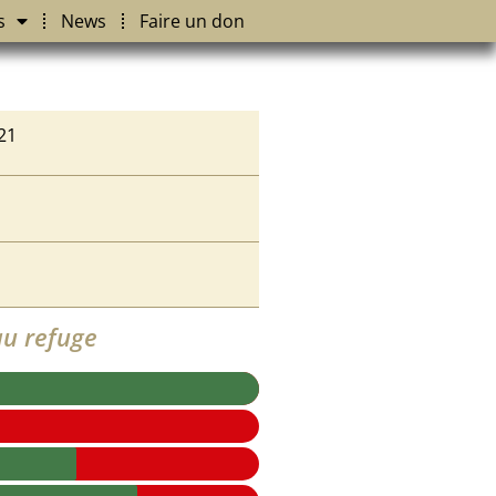
s
News
Faire un don
21
u refuge