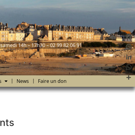
Fac
 samedi 14h – 17h30 – 02 99 82 06 91
Pint
Link
Wha
s
News
Faire un don
Part
nts