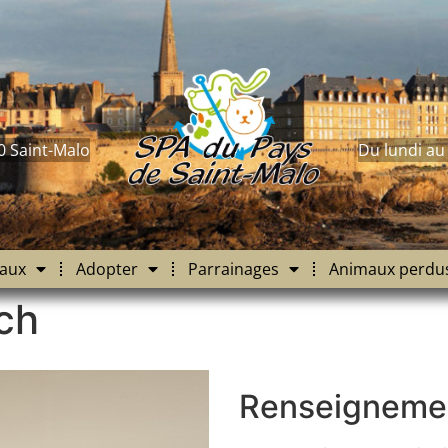
0 Saint-Malo
Du lundi au
aux
Adopter
Parrainages
Animaux perdu
ch
Renseigneme