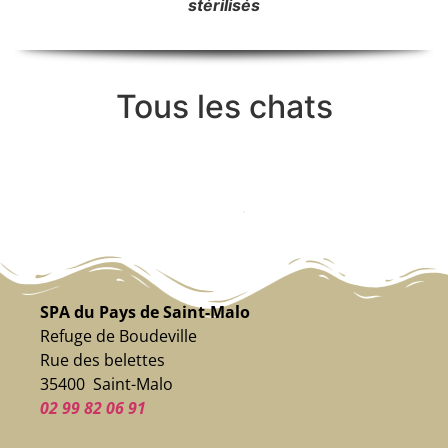
stérilisés
Tous les chats
SPA du Pays de Saint-Malo
Refuge de Boudeville
Rue des belettes
35400 Saint-Malo
02 99 82 06 91