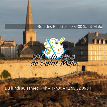
contenu
principal
Rue des Belettes – 35400 Saint-Malo
Du lundi au samedi 14h – 17h30 – 02 99 82 06 91