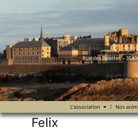
contenu
principal
Rue des Belettes – 3540
L’association
Nos anim
Felix