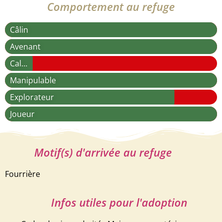
Comportement au refuge
Câlin
Avenant
Calme
Manipulable
Explorateur
Joueur
Motif(s) d'arrivée au refuge
Fourrière
Infos utiles pour l'adoption