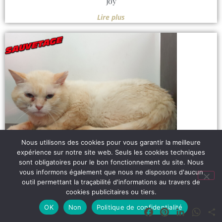
Joy
Lire plus
Nous utilisons des cookies pour vous garantir la meilleure
expérience sur notre site web. Seuls les cookies techniques
sont obligatoires pour le bon fonctionnement du site. Nous
vous informons également que nous ne disposons d'aucun
outil permettant la traçabilité d'informations au travers de
Kapok
cookies publicitaires ou tiers.
Lire plus
OK
Non
Politique de confidentialité
Facebook
Pinterest
LinkedIn
What