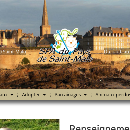
0 Saint-Malo
Du lundi au
aux
Adopter
Parrainages
Animaux perdu
Renseigneme