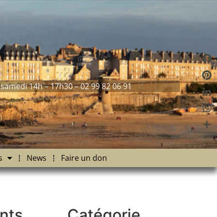
Fac
 samedi 14h – 17h30 – 02 99 82 06 91
Pint
Link
Wha
Part
s
News
Faire un don
nts
Catégorie