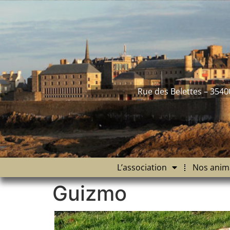
contenu
principal
Rue des Belettes – 3540
L’association
Nos anim
Guizmo