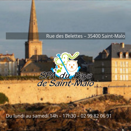
contenu
principal
Rue des Belettes – 35400 Saint-Malo
Du lundi au samedi 14h – 17h30 – 02 99 82 06 91