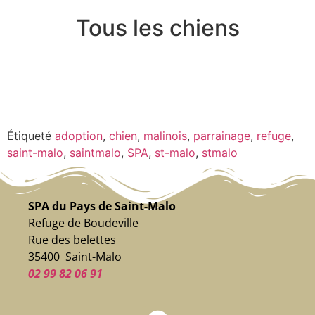
Tous les chiens
Étiqueté
adoption
,
chien
,
malinois
,
parrainage
,
refuge
,
saint-malo
,
saintmalo
,
SPA
,
st-malo
,
stmalo
SPA du Pays de Saint-Malo
Refuge de Boudeville
Rue des belettes
35400 Saint-Malo
02 99 82 06 91