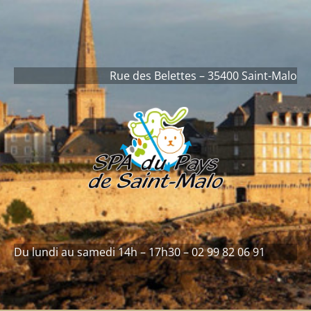
contenu
principal
Rue des Belettes – 35400 Saint-Malo
Du lundi au samedi 14h – 17h30 – 02 99 82 06 91