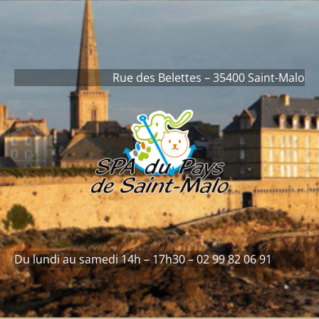
contenu
principal
Rue des Belettes – 35400 Saint-Malo
Du lundi au samedi 14h – 17h30 – 02 99 82 06 91