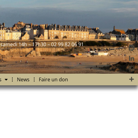
 samedi 14h – 17h30 – 02 99 82 06 91
Fac
Pint
Link
Wha
s
News
Faire un don
Part