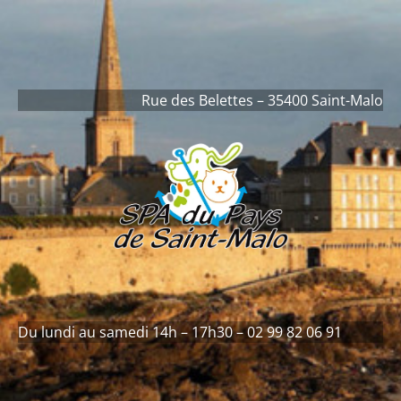
contenu
principal
Rue des Belettes – 35400 Saint-Malo
Du lundi au samedi 14h – 17h30 – 02 99 82 06 91