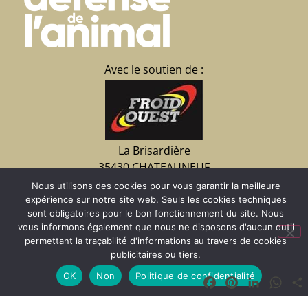
Avec le soutien de :
La Brisardière
35430 CHATEAUNEUF
d’Ille et Vilaine
Nous utilisons des cookies pour vous garantir la meilleure
02 23 15 07 09
expérience sur notre site web. Seuls les cookies techniques
sont obligatoires pour le bon fonctionnement du site. Nous
vous informons également que nous ne disposons d'aucun outil
permettant la traçabilité d'informations au travers de cookies
Faire un don
publicitaires ou tiers.
OK
Non
Politique de confidentialité
Facebook
Pinterest
LinkedIn
Wha