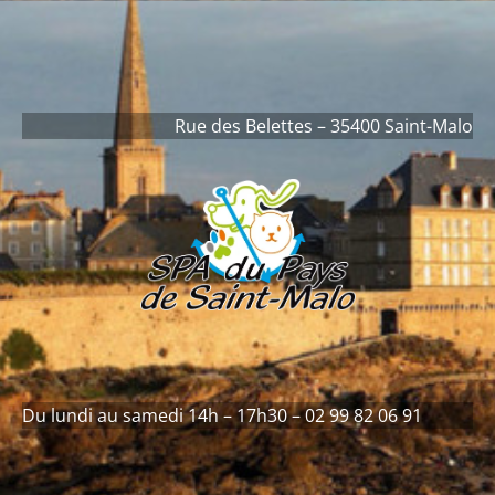
contenu
principal
Rue des Belettes – 35400 Saint-Malo
Du lundi au samedi 14h – 17h30 – 02 99 82 06 91