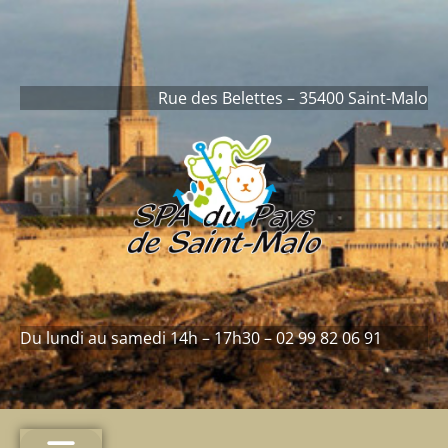
contenu
principal
Rue des Belettes – 35400 Saint-Malo
Du lundi au samedi 14h – 17h30 – 02 99 82 06 91