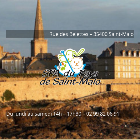
contenu
principal
Rue des Belettes – 35400 Saint-Malo
Du lundi au samedi 14h – 17h30 – 02 99 82 06 91