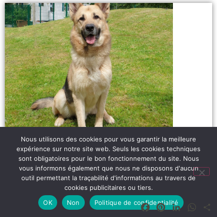
Nous utilisons des cookies pour vous garantir la meilleure
expérience sur notre site web. Seuls les cookies techniques
Max
sont obligatoires pour le bon fonctionnement du site. Nous
Lire plus
vous informons également que nous ne disposons d'aucun
outil permettant la traçabilité d'informations au travers de
cookies publicitaires ou tiers.
OK
Non
Politique de confidentialité
Facebook
Pinterest
LinkedIn
What