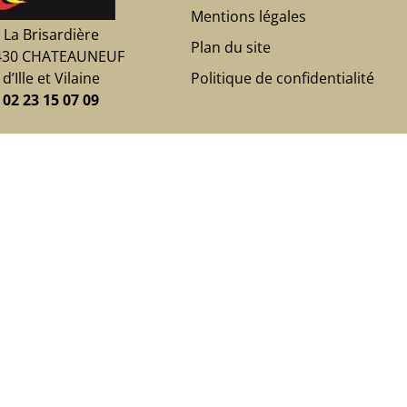
Mentions légales
La Brisardière
Plan du site
430 CHATEAUNEUF
Politique de confidentialité
d’Ille et Vilaine
02 23 15 07 09