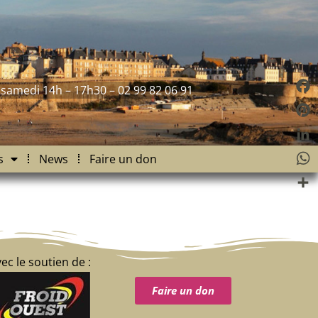
 samedi 14h – 17h30 – 02 99 82 06 91
Fac
Pint
Link
s
News
Faire un don
Wha
Part
ec le soutien de :
Faire un don