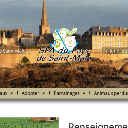
0 Saint-Malo
Du lundi au
aux
Adopter
Parrainages
Animaux perdu
Renseigneme