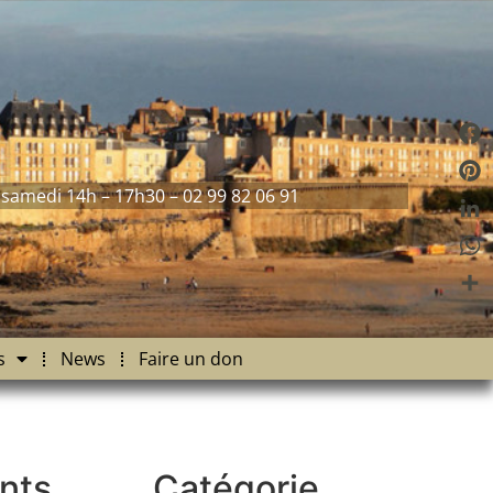
Fac
 samedi 14h – 17h30 – 02 99 82 06 91
Pint
Link
Wha
Part
s
News
Faire un don
nts
Catégorie