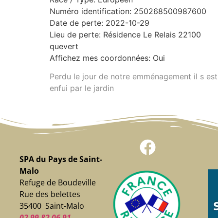
Numéro identification: 250268500987600
Date de perte: 2022-10-29
Lieu de perte: Résidence Le Relais 22100
quevert
Affichez mes coordonnées: Oui
Perdu le jour de notre emménagement il s est
enfui par le jardin
SPA du Pays de Saint-
Malo
Refuge de Boudeville
Rue des belettes
35400 Saint-Malo
02 99 82 06 91