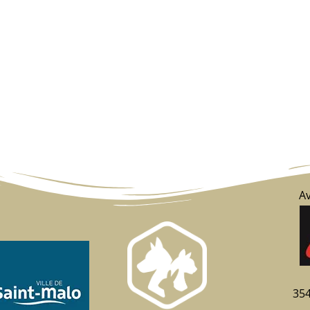
Av
35