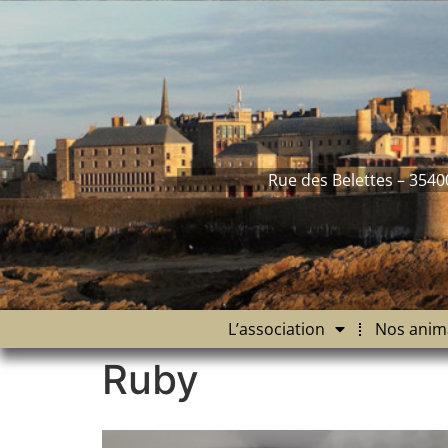
contenu
principal
Rue des Belettes – 3540
L’association
Nos anim
Ruby