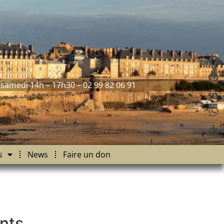
Fac
 samedi 14h – 17h30 – 02 99 82 06 91
Pint
Link
Wha
Part
s
News
Faire un don
nts