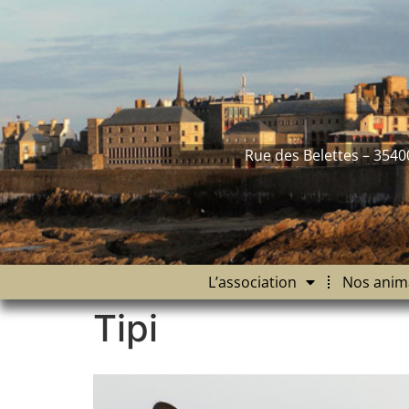
contenu
principal
Rue des Belettes – 3540
L’association
Nos anim
Tipi