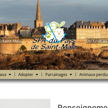
0 Saint-Malo
Du lundi au
aux
Adopter
Parrainages
Animaux perdu
Renseigneme