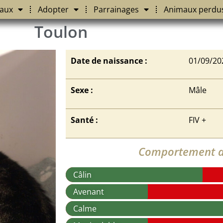
aux
Adopter
Parrainages
Animaux perdu
Toulon
Date de naissance :
01/09/20
Sexe :
Mâle
Santé :
FIV +
Comportement a
Câlin
Avenant
Calme