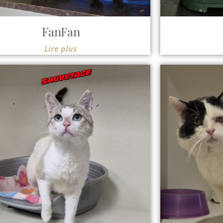
FanFan
Lire plus