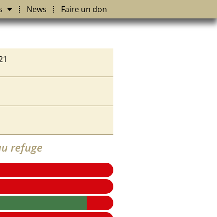
s
News
Faire un don
21
u refuge