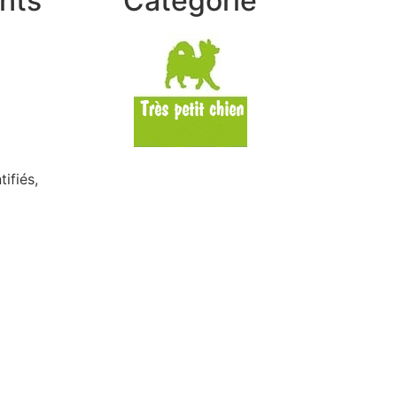
nts
Catégorie
ifiés,