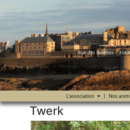
contenu
principal
Rue des Belettes – 3540
L’association
Nos anim
Twerk