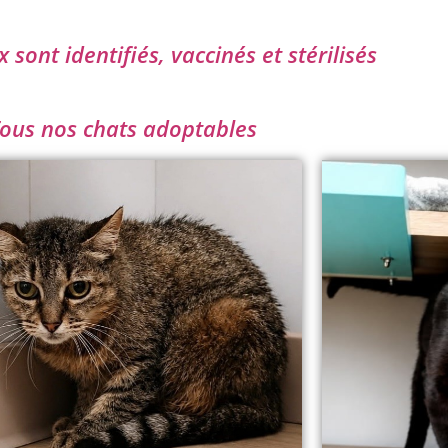
sont identifiés, vaccinés et stérilisés
ous nos chats adoptables