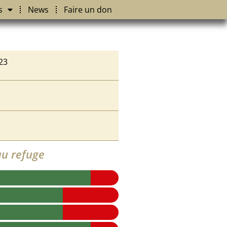
s
News
Faire un don
23
u refuge