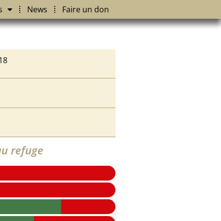
s
News
Faire un don
18
u refuge