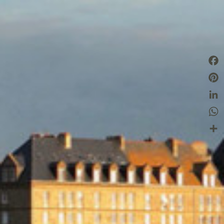
Fac
Pint
Link
Wha
Part