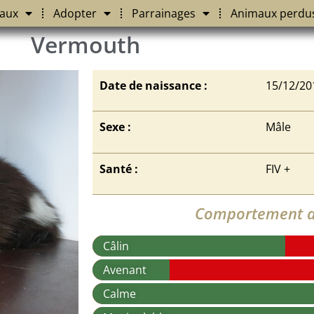
aux
Adopter
Parrainages
Animaux perdu
Vermouth
Date de naissance :
15/12/20
Sexe :
Mâle
Santé :
FIV +
Comportement a
Câlin
Avenant
Calme