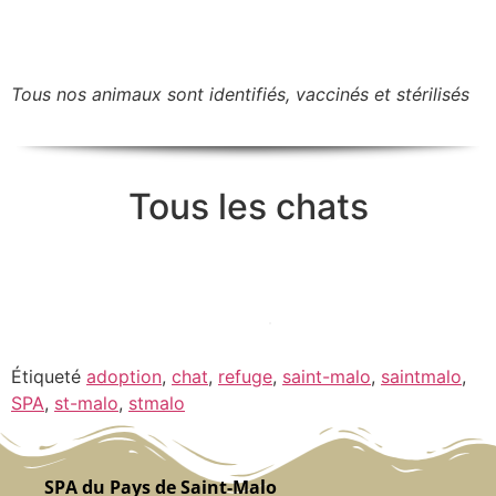
Tous nos animaux sont identifiés, vaccinés et stérilisés
Tous les chats
Étiqueté
adoption
,
chat
,
refuge
,
saint-malo
,
saintmalo
,
SPA
,
st-malo
,
stmalo
SPA du Pays de Saint-Malo