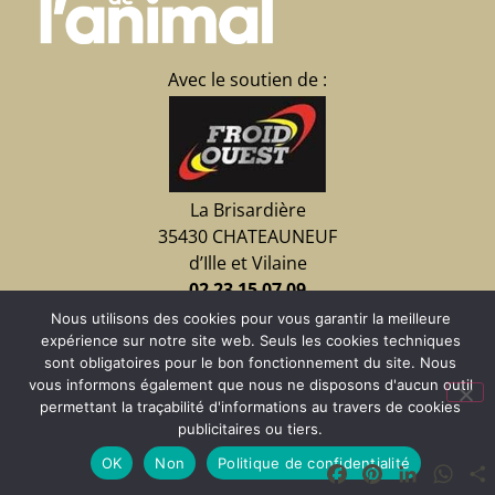
Avec le soutien de :
La Brisardière
35430 CHATEAUNEUF
d’Ille et Vilaine
02 23 15 07 09
Nous utilisons des cookies pour vous garantir la meilleure
expérience sur notre site web. Seuls les cookies techniques
Faire un don
sont obligatoires pour le bon fonctionnement du site. Nous
vous informons également que nous ne disposons d'aucun outil
permettant la traçabilité d'informations au travers de cookies
publicitaires ou tiers.
OK
Non
Politique de confidentialité
Facebook
Pinterest
LinkedIn
Wha