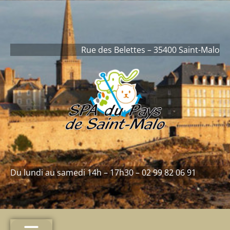
contenu
principal
Rue des Belettes – 35400 Saint-Malo
Du lundi au samedi 14h – 17h30 – 02 99 82 06 91