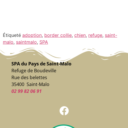
Étiqueté
adoption
,
border collie
,
chien
,
refuge
,
saint-
malo
,
saintmalo
,
SPA
SPA du Pays de Saint-Malo
Refuge de Boudeville
Rue des belettes
35400 Saint-Malo
02 99 82 06 91