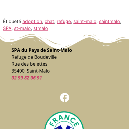
Étiqueté
adoption
,
chat
,
refuge
,
saint-malo
,
saintmalo
,
SPA
,
st-malo
,
stmalo
SPA du Pays de Saint-Malo
Refuge de Boudeville
Rue des belettes
35400 Saint-Malo
02 99 82 06 91