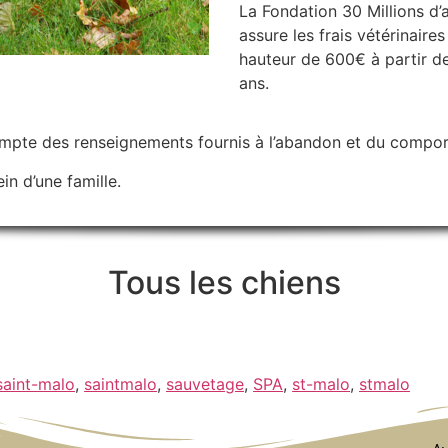
La Fondation 30 Millions d’
assure les frais vétérinaires
hauteur de 600€ à partir d
ans.
ompte des renseignements fournis à l’abandon et du compor
in d’une famille.
Tous les chiens
saint-malo
,
saintmalo
,
sauvetage
,
SPA
,
st-malo
,
stmalo