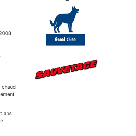
/2008
é
e chaud
nnement
t ans
me