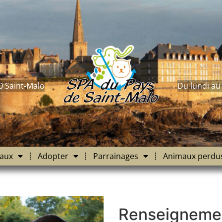
0 Saint-Malo
Du lundi au
aux
Adopter
Parrainages
Animaux perdu
Renseigneme