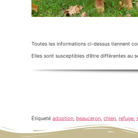
Toutes les informations ci-dessus tiennent c
Elles sont susceptibles d’être différentes au se
Étiqueté
adoption
,
beauceron
,
chien
,
refuge
,