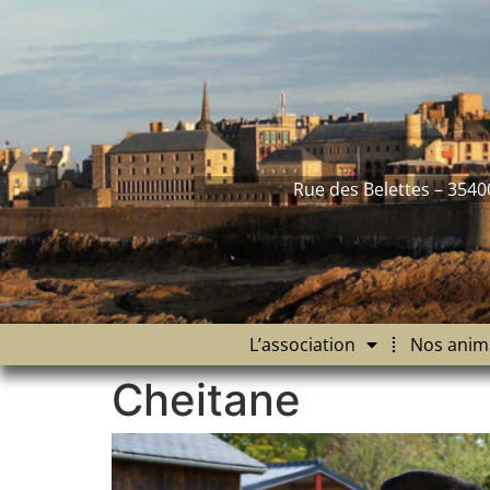
contenu
principal
Rue des Belettes – 3540
L’association
Nos anim
Cheitane