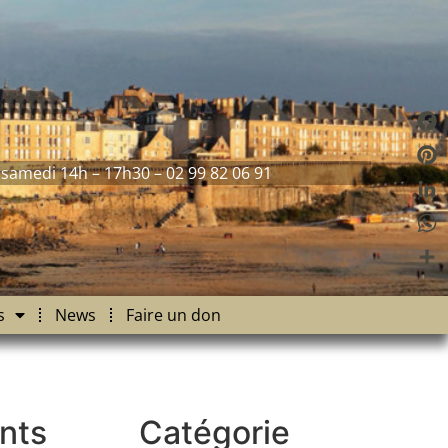
Fac
 samedi 14h – 17h30 – 02 99 82 06 91
Pint
Link
Wha
Part
s
News
Faire un don
nts
Catégorie