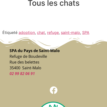
Tous les chats
Étiqueté
adoption
,
chat
,
refuge
,
saint-malo
,
SPA
SPA du Pays de Saint-Malo
Refuge de Boudeville
Rue des belettes
35400 Saint-Malo
02 99 82 06 91