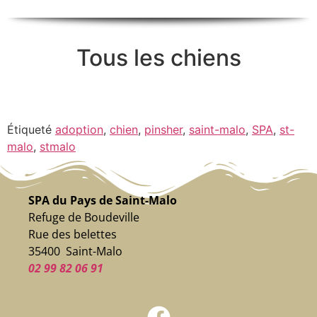
Tous les chiens
Étiqueté
adoption
,
chien
,
pinsher
,
saint-malo
,
SPA
,
st-
malo
,
stmalo
SPA du Pays de Saint-Malo
Refuge de Boudeville
Rue des belettes
35400 Saint-Malo
02 99 82 06 91