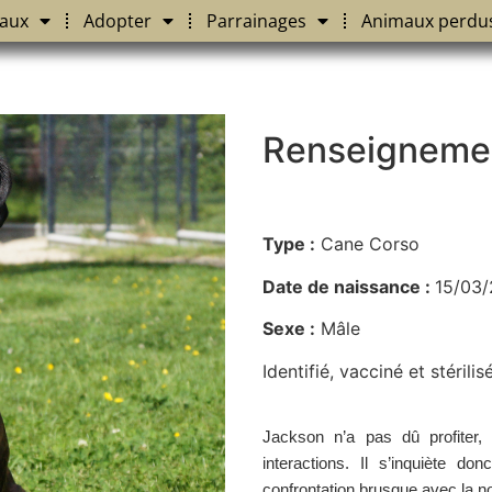
aux
Adopter
Parrainages
Animaux perdu
Renseigneme
Type :
Cane Corso
Date de naissance :
15/03/
Sexe :
Mâle
Identifié, vacciné et stérilis
Jackson n’a pas dû profiter, 
interactions. Il s’inquiète d
confrontation brusque avec la n