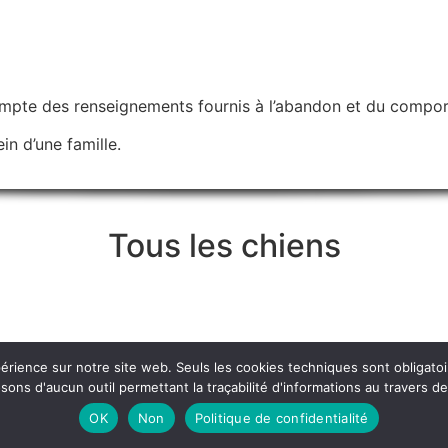
ompte des renseignements fournis à l’abandon et du compor
in d’une famille.
Tous les chiens
xpérience sur notre site web. Seuls les cookies techniques sont obligat
ns d'aucun outil permettant la traçabilité d'informations au travers de c
saint-malo
,
saintmalo
,
SPA
,
st-malo
,
stmalo
OK
Non
Politique de confidentialité