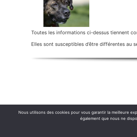
Toutes les informations ci-dessus tiennent c
Elles sont susceptibles d’être différentes au se
Nous utilisons des cookies pour vous garantir la meilleure e
également que nous ne disposo
Étiqueté
adoption
,
cane corso
,
chien
,
refuge
,