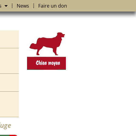
s
News
Faire un don
fuge