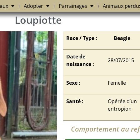
aux
Adopter
Parrainages
Animaux perdu
Loupiotte
Race / Type :
Beagle
Date de
28/07/2015
naissance :
Sexe :
Femelle
Santé :
Opérée d’un
entropion
Comportement au re