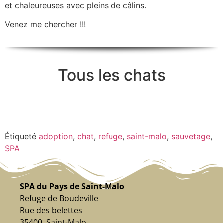
et chaleureuses avec pleins de câlins.
Venez me chercher !!!
Tous les chats
Étiqueté
adoption
,
chat
,
refuge
,
saint-malo
,
sauvetage
,
SPA
SPA du Pays de Saint-Malo
Refuge de Boudeville
Rue des belettes
35400 Saint-Malo