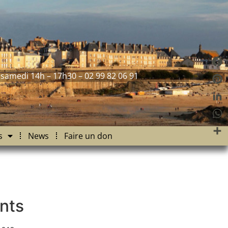
Fac
 samedi 14h – 17h30 – 02 99 82 06 91
Pint
Link
Wha
s
News
Faire un don
Part
nts