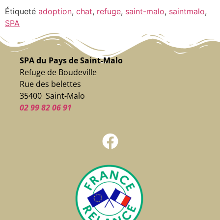
Étiqueté
adoption
,
chat
,
refuge
,
saint-malo
,
saintmalo
,
SPA
SPA du Pays de Saint-Malo
Refuge de Boudeville
Rue des belettes
35400 Saint-Malo
02 99 82 06 91