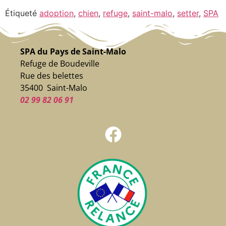
Étiqueté
adoption
,
chien
,
refuge
,
saint-malo
,
setter
,
SPA
SPA du Pays de Saint-Malo
Refuge de Boudeville
Rue des belettes
35400 Saint-Malo
02 99 82 06 91