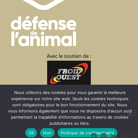
Avec le soutien de :
La Brisardière
Nous utilisons des cookies pour vous garantir la meilleure
expérience sur notre site web. Seuls les cookies techniques
35430 CHATEAUNEUF
sont obligatoires pour le bon fonctionnement du site. Nous
d’Ille et Vilaine
vous informons également que nous ne disposons d'aucun outil
02 23 15 07 09
permettant la traçabilité d'informations au travers de cookies
publicitaires ou tiers.
OK
Non
Politique de confidentialité
Facebook
Pinterest
LinkedIn
Wha
Faire un don