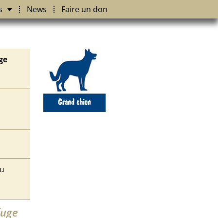
s
News
Faire un don
ge
du
fuge