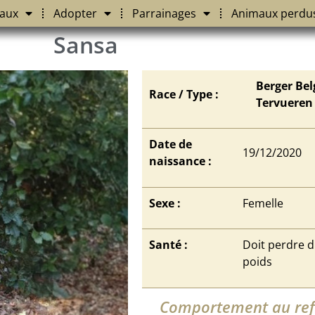
aux
Adopter
Parrainages
Animaux perdu
Sansa
Berger Bel
Race / Type :
Tervueren
Date de
19/12/2020
naissance :
Sexe :
Femelle
Santé :
Doit perdre 
poids
Comportement au re