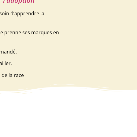
r l'adoption
esoin d’apprendre la
elle prenne ses marques en
emandé.
iller.
de la race