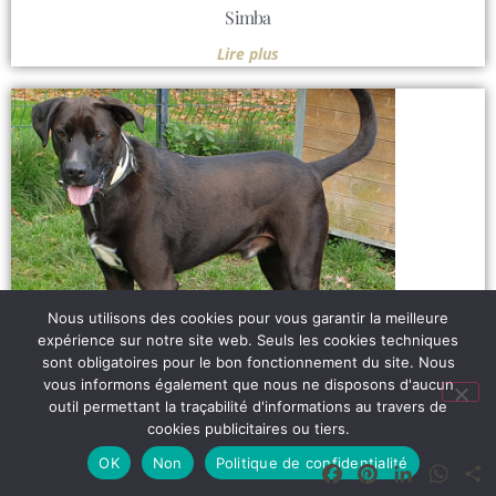
Simba
Lire plus
Nous utilisons des cookies pour vous garantir la meilleure
expérience sur notre site web. Seuls les cookies techniques
sont obligatoires pour le bon fonctionnement du site. Nous
vous informons également que nous ne disposons d'aucun
outil permettant la traçabilité d'informations au travers de
Patou
cookies publicitaires ou tiers.
Lire plus
OK
Non
Politique de confidentialité
Facebook
Pinterest
LinkedIn
What